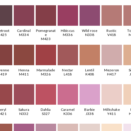
etroot
Cardinal
Pomegranat
Hibiscus
Wild rose
Rustic
T
425
M334
e
M336
N338
V418
M423
yenne
Henna
Marmalade
Nectar
Lentil
Mezeron
S
419
M411
M326
L418
K408
H417
eryl
Sakura
Dahlia
Caramel
Barbie
Milkshake
421
N332
S327
K336
J338
Y411