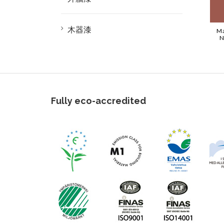
木器漆
Ma
N
Fully eco-accredited