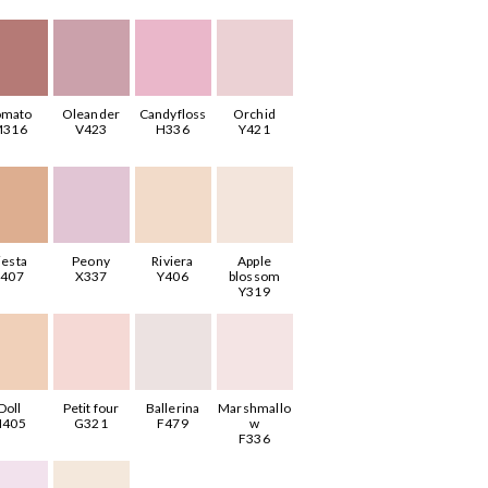
omato
Oleander
Candyfloss
Orchid
M316
V423
H336
Y421
iesta
Peony
Riviera
Apple
J407
X337
Y406
blossom
Y319
Doll
Petit four
Ballerina
Marshmallo
H405
G321
F479
w
F336