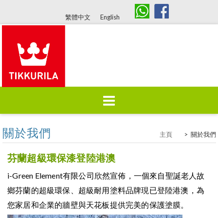
繁體中文
English
Skip
關於我們
主頁
關於我們
塗料產品
豐富色彩
主頁
>
關於我們
to
content
芬蘭超級環保漆登陸港澳
i-Green Element有限公司欣然宣佈，一個來自聖誕老人故
品牌歷史
環保認證
推廣消息
鄉芬蘭的超級環保、超級耐用塗料品牌現已登陸港澳，為
您家居和企業的牆壁與天花板提供完美的保護塗膜。