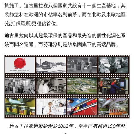
於施工。迪古里拉在八個國家共設有十一個生產基地，其
裝飾塗料在歐洲的市佔率名列前茅，而在北歐及東歐地區
(包括俄羅斯)更穩佔首位。
迪古里拉向以其超級環保的產品和最先進的個性化調色系
統而聞名遐邇，而芬琳漆則是該集團旗下的高端品牌。
迪古里拉塗料廠始創於1862年，至今已有超過150年歷