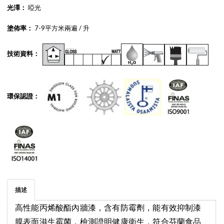
光澤：
啞光
塗佈率：
7-9平方米兩遍 / 升
技術資料：
環保認證：
描述
高性能丙烯酸酯內牆漆，含有防霉劑，能有效抑制漆
膜表面滋生霉菌，檢測證明健康衛生，符合芬蘭食品